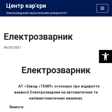
Центр кар'єри
Хмельницький національний університет
Перейти
до
вмісту
Електрозварник
06.05.2021
Відкри
Електрозварник
АТ «Завод «ТЕМП» оголошує про відкриття
вакансії
Електрозварник на автоматичних та
напівавтоматичних машинах.
Вимоги: