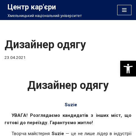
Центр кар'єри
Хмельницький національний університет
Перейти
до
вмісту
Дизайнер одягу
23.04.2021
Відкри
Дизайнер одягу
Suzie
УВАГА! Розглядаємо кандидатів з інших міст, що
готові до переїзду. Гарантуємо житло!
Творча майстерня
Suzie
— це не лише лідер в індустрії