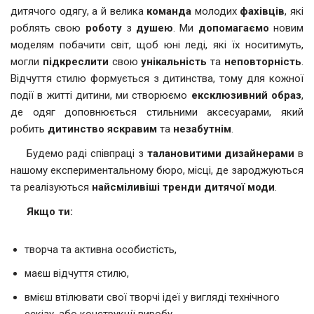
дитячого одягу, а й велика
команда
молодих
фахівців
, які
роблять свою
роботу
з
душею
. Ми
допомагаємо
новим
моделям побачити світ, щоб юні леді, які їх носитимуть,
могли
підкреслити
свою
унікальність
та
неповторність
.
Відчуття стилю формується з дитинства, тому для кожної
події в житті дитини, ми створюємо
ексклюзивний
образ
,
де одяг доповнюється стильними аксесуарами, який
робить
дитинство
яскравим
та
незабутнім
.
Будемо раді співпраці з
талановитими
дизайнерами
в
нашому експериментальному бюро, місці, де зароджуються
та реалізуються
найсміливіші
тренди
дитячої
моди
.
Якщо ти:
творча та активна особистість,
маєш відчуття стилю,
вмієш втілювати свої творчі ідеї у вигляді технічного