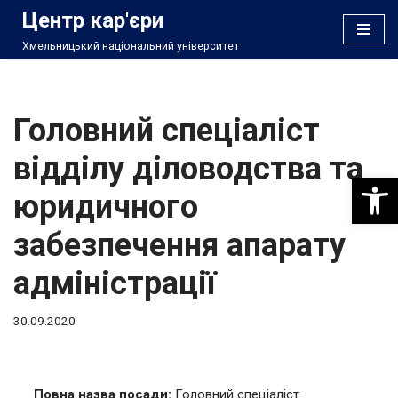
Центр кар'єри
Хмельницький національний університет
Перейти
до
вмісту
Головний спеціаліст
відділу діловодства та
Відкри
юридичного
забезпечення апарату
адміністрації
30.09.2020
Повна назва посади:
Головний спеціаліст