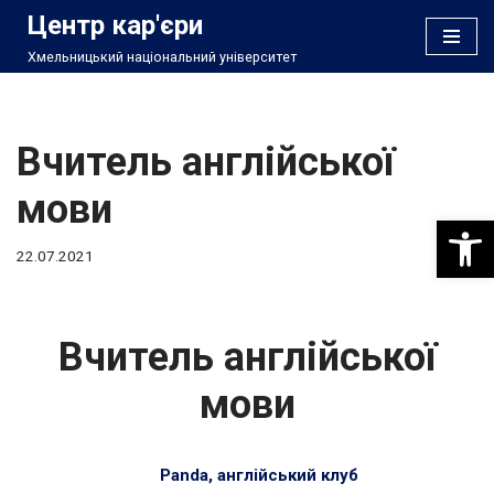
Центр кар'єри
Хмельницький національний університет
Перейти
до
вмісту
Вчитель англійської
мови
Відкри
22.07.2021
Вчитель англійської
мови
Panda, англійський клуб