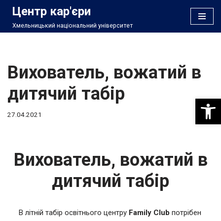
Центр кар'єри
Хмельницький національний університет
Перейти
до
вмісту
Вихователь, вожатий в
дитячий табір
Відкри
27.04.2021
Вихователь, вожатий в
дитячий табір
В літній табір освітнього центру
Family Club
потрібен