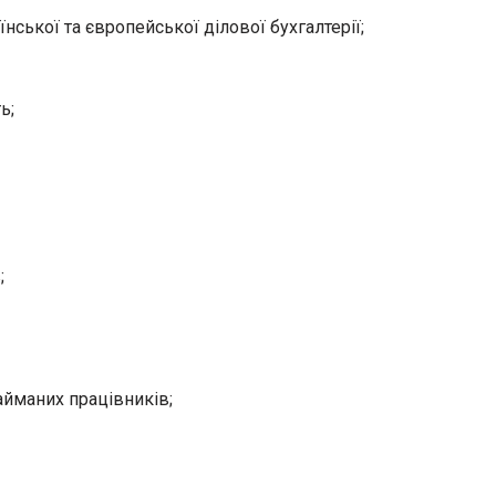
ської та європейської ділової бухгалтерії;
ь;
;
найманих працівників;