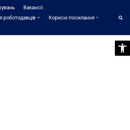
жувань
Вакансії
я роботодавців
Корисні посилання
Відкри