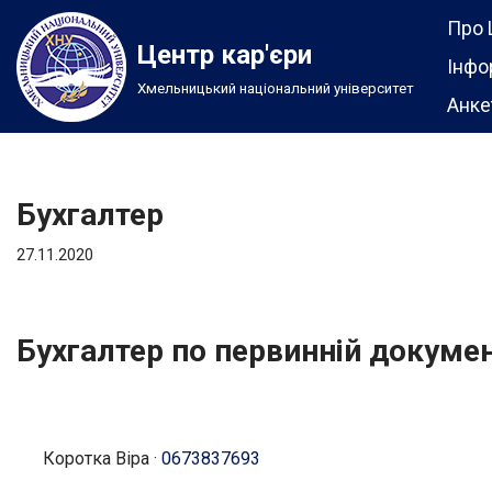
Про 
Центр кар'єри
Перейти
Інфо
Хмельницький національний університет
до
Анке
вмісту
Бухгалтер
27.11.2020
Бухгалтер по первинній докумен
Коротка Віра
·
0673837693