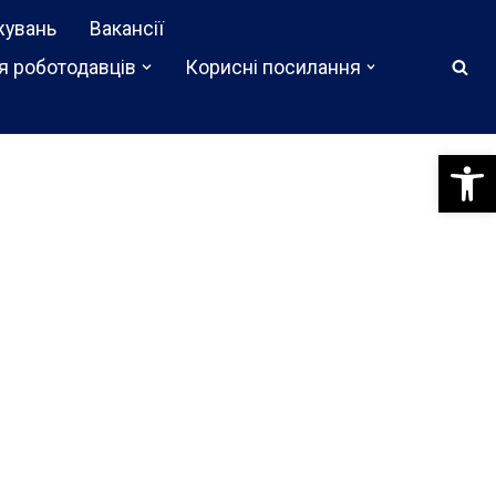
жувань
Вакансії
я роботодавців
Корисні посилання
Відкри