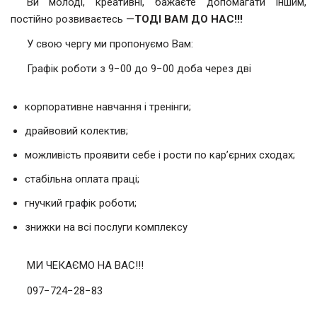
Ви молоді, креативні, бажаєте допомагати іншим,
постійно розвиваєтесь —
ТОДІ ВАМ ДО НАС!!!
У свою чергу ми пропонуємо Вам:
Графік роботи з 9−00 до 9−00 доба через дві
корпоративне навчання і тренінги;
драйвовий колектив;
можливість проявити себе і рости по кар’єрних сходах;
стабільна оплата праці;
гнучкий графік роботи;
знижки на всі послуги комплексу
МИ ЧЕКАЄМО НА ВАС!!!
097−724−28−83