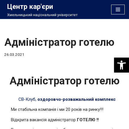
Центр кар'єри
Хмельницький національний університет
Перейти
до
вмісту
Адміністратор готелю
26.03.2021
Відкри
Адміністратор готелю
СВ-Клуб,
оздоровчо-розважальний комплекс
Ми стабільна компанія і ми 20 років на ринку!!!
Відкрита вакансія адміністратор
ГОТЕЛЮ !!